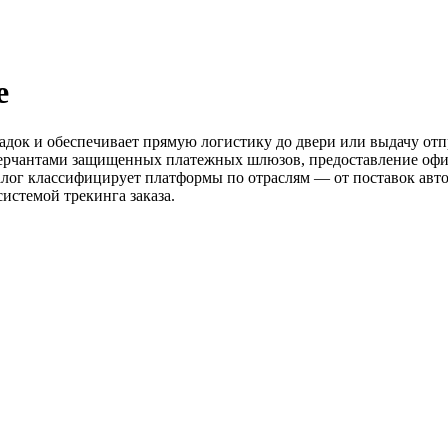
е
док и обеспечивает прямую логистику до двери или выдачу отп
ерчантами защищенных платежных шлюзов, предоставление офиц
талог классифицирует платформы по отраслям — от поставок ав
истемой трекинга заказа.