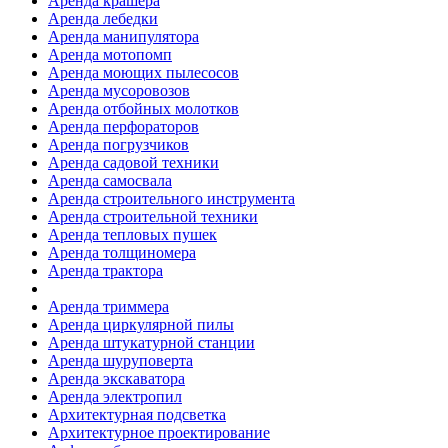
Аренда крашера
Аренда лебедки
Аренда манипулятора
Аренда мотопомп
Аренда моющих пылесосов
Аренда мусоровозов
Аренда отбойных молотков
Аренда перфораторов
Аренда погрузчиков
Аренда садовой техники
Аренда самосвала
Аренда строительного инструмента
Аренда строительной техники
Аренда тепловых пушек
Аренда толщиномера
Аренда трактора
Аренда триммера
Аренда циркулярной пилы
Аренда штукатурной станции
Аренда шуруповерта
Аренда экскаватора
Аренда электропил
Архитектурная подсветка
Архитектурное проектирование